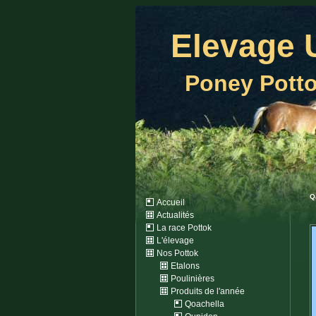
Elevage 
Poney Pott
Q
Accueil
Actualités
La race Pottok
L'élevage
Nos Pottok
Etalons
Poulinières
Produits de l'année
Qoachella