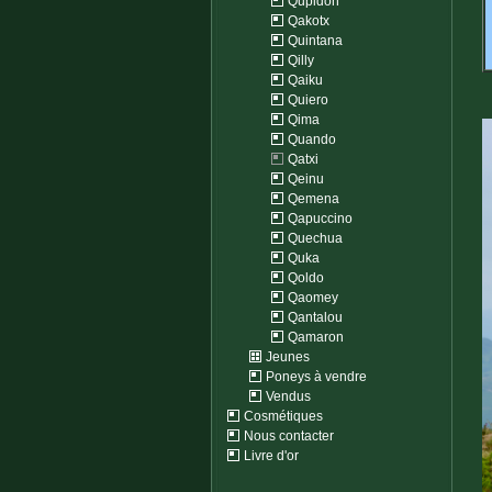
Qupidon
Qakotx
Quintana
Qilly
Qaiku
Quiero
Qima
Quando
Qatxi
Qeinu
Qemena
Qapuccino
Quechua
Quka
Qoldo
Qaomey
Qantalou
Qamaron
Jeunes
Poneys à vendre
Vendus
Cosmétiques
Nous contacter
Livre d'or