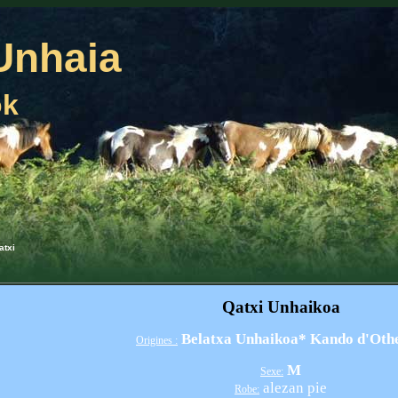
Unhaia
ok
atxi
Qatxi
Unhaikoa
Belatxa Unhaikoa
* Kando d'Oth
Origines :
M
Sexe:
alezan pie
Robe: