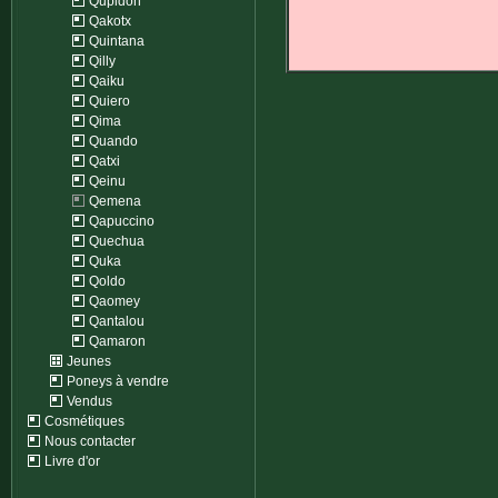
Qupidon
Qakotx
Quintana
Qilly
Qaiku
Quiero
Qima
Quando
Qatxi
Qeinu
Qemena
Qapuccino
Quechua
Quka
Qoldo
Qaomey
Qantalou
Qamaron
Jeunes
Poneys à vendre
Vendus
Cosmétiques
Nous contacter
Livre d'or